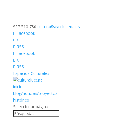
957 510 730
cultura@aytolucena.es
Facebook
X
RSS
Facebook
X
RSS
Espacios Culturales
inicio
blog/noticias/proyectos
histórico
Seleccionar página