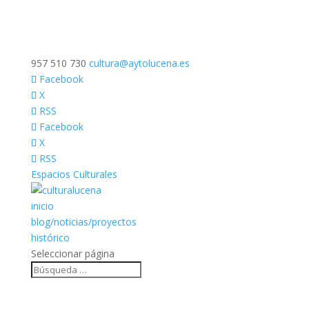
957 510 730
cultura@aytolucena.es
Facebook
X
RSS
Facebook
X
RSS
Espacios Culturales
inicio
blog/noticias/proyectos
histórico
Seleccionar página