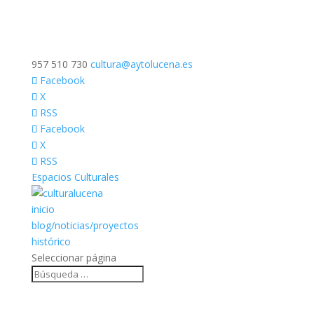
957 510 730
cultura@aytolucena.es
Facebook
X
RSS
Facebook
X
RSS
Espacios Culturales
inicio
blog/noticias/proyectos
histórico
Seleccionar página