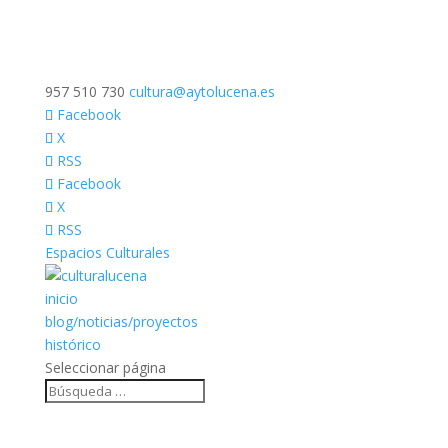
957 510 730
cultura@aytolucena.es
Facebook
X
RSS
Facebook
X
RSS
Espacios Culturales
inicio
blog/noticias/proyectos
histórico
Seleccionar página