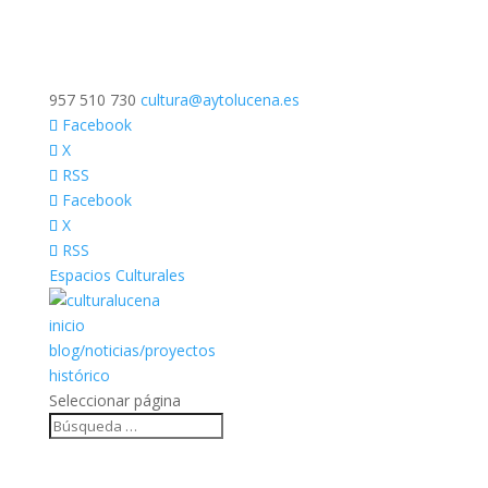
957 510 730
cultura@aytolucena.es
Facebook
X
RSS
Facebook
X
RSS
Espacios Culturales
inicio
blog/noticias/proyectos
histórico
Seleccionar página