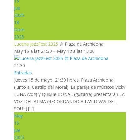
15
Jue
2025
18
Dom
2025
Lucena JazzFest 2025
@ Plaza de Archidona
May 15 a las 21:30 – May 18 a las 13:00
21:30
Entradas
Jueves 15 de mayo, 21:30 horas. Plaza Archidona
(junto al Castillo del Moral). La pareja de músicos Vicky
LUNA (voz) y Quique BONAL (guitarra) presentarán LA
VOZ DEL ALMA (RECORDANDO A LAS DIVAS DEL
SOUL).[...]
May
15
Jue
2025