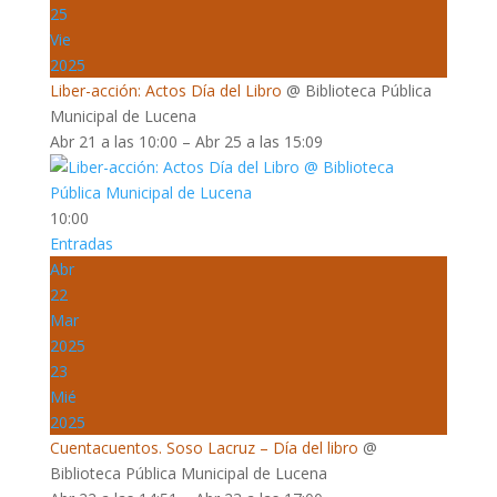
25
Vie
2025
Liber-acción: Actos Día del Libro
@ Biblioteca Pública
Municipal de Lucena
Abr 21 a las 10:00 – Abr 25 a las 15:09
10:00
Entradas
Abr
22
Mar
2025
23
Mié
2025
Cuentacuentos. Soso Lacruz – Día del libro
@
Biblioteca Pública Municipal de Lucena