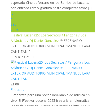
esperado Cine de Verano en los Barrios de Lucena,
con entrada libre y gratuita hasta completar aforo.[...]
Jul
5
Sáb
2025
F`estival Lucena25: Los Secretos / Fangoria / Los
Aslánticos / DJ Daniel Gonzalez
@ ESCENARIO
EXTERIOR AUDITORIO MUNICIPAL "MANUEL LARA
CANTIZANI"
Jul 5 a las 21:00
21:00
Entradas
¡Prepárate para una noche inolvidable de música en
vivo! El F`estival Lucena 2025 trae a la emblemática
Plaza de Toros de Lucena a un cartel de lujo. NOTA