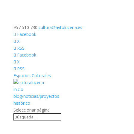
957 510 730
cultura@aytolucena.es
Facebook
X
RSS
Facebook
X
RSS
Espacios Culturales
inicio
blog/noticias/proyectos
histórico
Seleccionar página