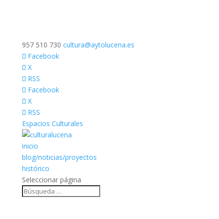
957 510 730
cultura@aytolucena.es
Facebook
X
RSS
Facebook
X
RSS
Espacios Culturales
inicio
blog/noticias/proyectos
histórico
Seleccionar página