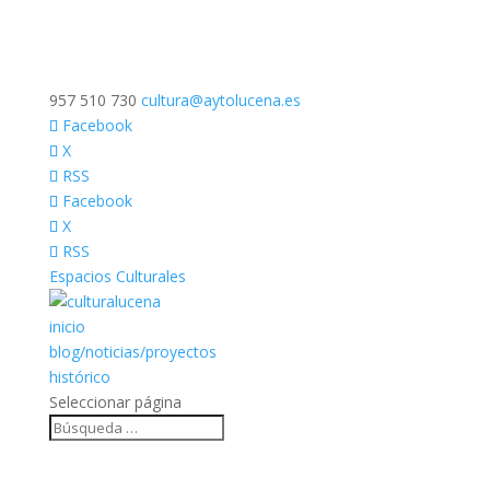
957 510 730
cultura@aytolucena.es
Facebook
X
RSS
Facebook
X
RSS
Espacios Culturales
inicio
blog/noticias/proyectos
histórico
Seleccionar página