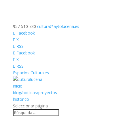
957 510 730
cultura@aytolucena.es
Facebook
X
RSS
Facebook
X
RSS
Espacios Culturales
inicio
blog/noticias/proyectos
histórico
Seleccionar página