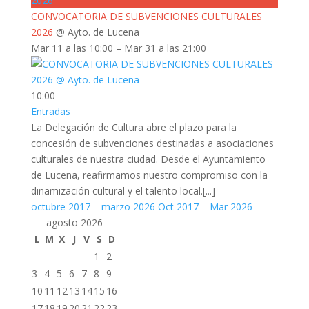
2026
CONVOCATORIA DE SUBVENCIONES CULTURALES
2026
@ Ayto. de Lucena
Mar 11 a las 10:00 – Mar 31 a las 21:00
10:00
Entradas
La Delegación de Cultura abre el plazo para la
concesión de subvenciones destinadas a asociaciones
culturales de nuestra ciudad. Desde el Ayuntamiento
de Lucena, reafirmamos nuestro compromiso con la
dinamización cultural y el talento local.[...]
octubre 2017 – marzo 2026
Oct 2017 – Mar 2026
agosto 2026
L
M
X
J
V
S
D
1
2
3
4
5
6
7
8
9
10
11
12
13
14
15
16
17
18
19
20
21
22
23