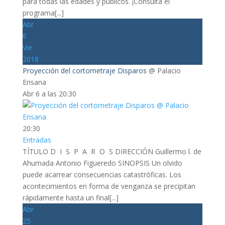
para todas las edades y públicos. ¡Consulta el
programa[...]
Abr
6
Vie
2018
Proyección del cortometraje Disparos
@ Palacio
Erisana
Abr 6 a las 20:30
20:30
Entradas
TÍTULO D I S P A R O S DIRECCIÓN Guillermo l. de
Ahumada Antonio Figueredo SINOPSIS Un olvido
puede acarrear consecuencias catastróficas. Los
acontecimientos en forma de venganza se precipitan
rápidamente hasta un final[...]
Abr
25