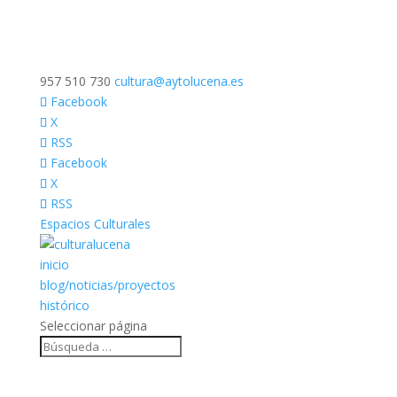
957 510 730
cultura@aytolucena.es
Facebook
X
RSS
Facebook
X
RSS
Espacios Culturales
inicio
blog/noticias/proyectos
histórico
Seleccionar página