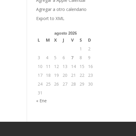
Agregar a Apple Calendar
Agregar a otro calendario
Export to XML
agosto 2026
L
M
X
J
V
S
D
1
2
3
4
5
6
7
8
9
10
11
12
13
14
15
16
17
18
19
20
21
22
23
24
25
26
27
28
29
30
31
« Ene