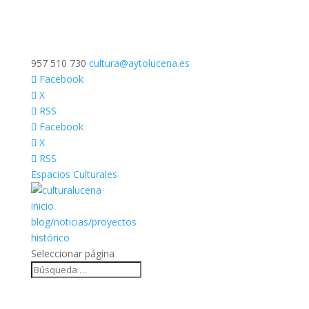
957 510 730
cultura@aytolucena.es
Facebook
X
RSS
Facebook
X
RSS
Espacios Culturales
inicio
blog/noticias/proyectos
histórico
Seleccionar página