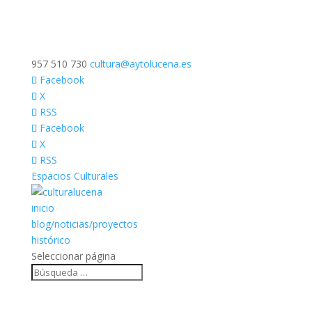
957 510 730
cultura@aytolucena.es
Facebook
X
RSS
Facebook
X
RSS
Espacios Culturales
inicio
blog/noticias/proyectos
histórico
Seleccionar página