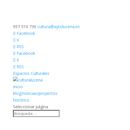
957 510 730
cultura@aytolucena.es
Facebook
X
RSS
Facebook
X
RSS
Espacios Culturales
inicio
blog/noticias/proyectos
histórico
Seleccionar página