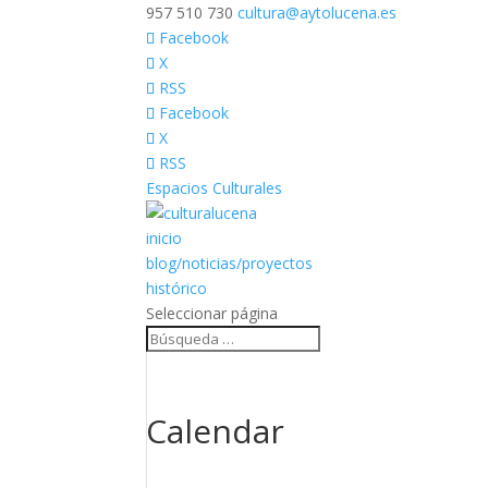
957 510 730
cultura@aytolucena.es
Facebook
X
RSS
Facebook
X
RSS
Espacios Culturales
inicio
blog/noticias/proyectos
histórico
Seleccionar página
Calendar