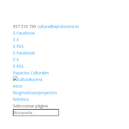
957 510 730
cultura@aytolucena.es
Facebook
X
RSS
Facebook
X
RSS
Espacios Culturales
inicio
blog/noticias/proyectos
histórico
Seleccionar página