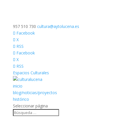
957 510 730
cultura@aytolucena.es
Facebook
X
RSS
Facebook
X
RSS
Espacios Culturales
inicio
blog/noticias/proyectos
histórico
Seleccionar página