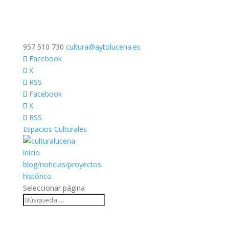
957 510 730
cultura@aytolucena.es
Facebook
X
RSS
Facebook
X
RSS
Espacios Culturales
inicio
blog/noticias/proyectos
histórico
Seleccionar página