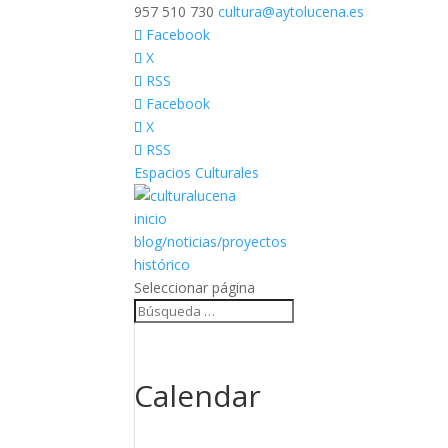
957 510 730
cultura@aytolucena.es
Facebook
X
RSS
Facebook
X
RSS
Espacios Culturales
inicio
blog/noticias/proyectos
histórico
Seleccionar página
Calendar