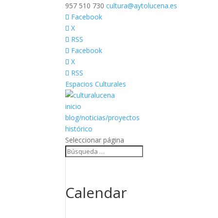
957 510 730
cultura@aytolucena.es
Facebook
X
RSS
Facebook
X
RSS
Espacios Culturales
inicio
blog/noticias/proyectos
histórico
Seleccionar página
Calendar