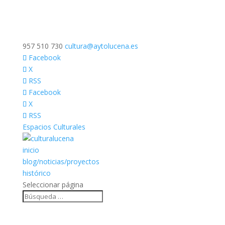
957 510 730
cultura@aytolucena.es
Facebook
X
RSS
Facebook
X
RSS
Espacios Culturales
inicio
blog/noticias/proyectos
histórico
Seleccionar página