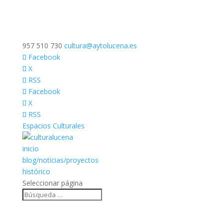
957 510 730
cultura@aytolucena.es
Facebook
X
RSS
Facebook
X
RSS
Espacios Culturales
inicio
blog/noticias/proyectos
histórico
Seleccionar página