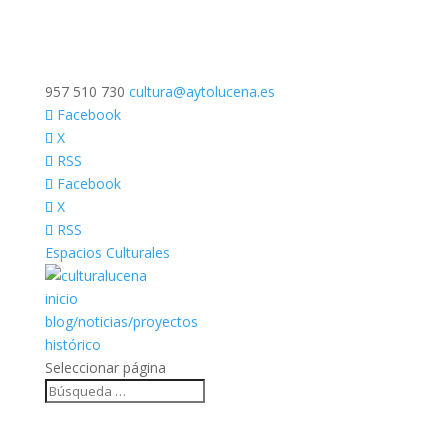
957 510 730
cultura@aytolucena.es
Facebook
X
RSS
Facebook
X
RSS
Espacios Culturales
inicio
blog/noticias/proyectos
histórico
Seleccionar página