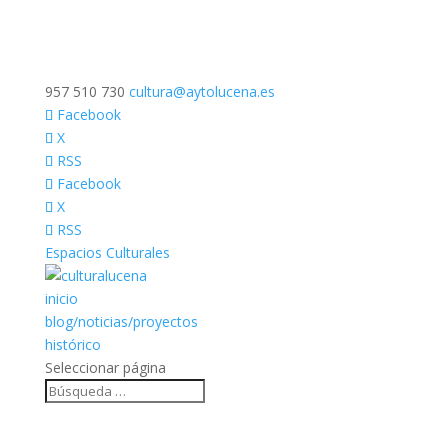
957 510 730
cultura@aytolucena.es
Facebook
X
RSS
Facebook
X
RSS
Espacios Culturales
inicio
blog/noticias/proyectos
histórico
Seleccionar página