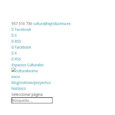
957 510 730
cultura@aytolucena.es
Facebook
X
RSS
Facebook
X
RSS
Espacios Culturales
inicio
blog/noticias/proyectos
histórico
Seleccionar página