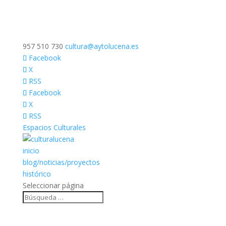
957 510 730
cultura@aytolucena.es
Facebook
X
RSS
Facebook
X
RSS
Espacios Culturales
inicio
blog/noticias/proyectos
histórico
Seleccionar página