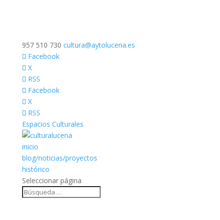
957 510 730
cultura@aytolucena.es
Facebook
X
RSS
Facebook
X
RSS
Espacios Culturales
inicio
blog/noticias/proyectos
histórico
Seleccionar página