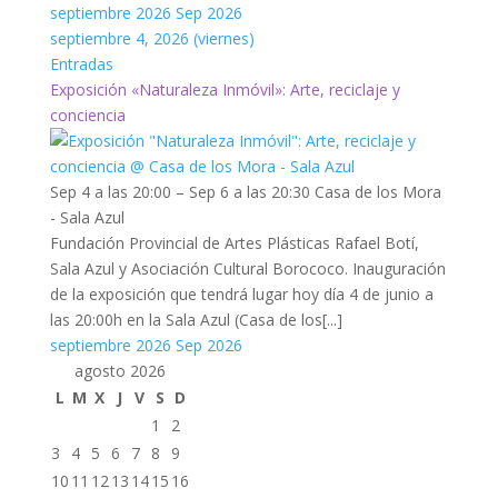
septiembre 2026
Sep 2026
septiembre 4, 2026 (viernes)
Entradas
Exposición «Naturaleza Inmóvil»: Arte, reciclaje y
conciencia
Sep 4 a las 20:00 – Sep 6 a las 20:30
Casa de los Mora
- Sala Azul
Fundación Provincial de Artes Plásticas Rafael Botí,
Sala Azul y Asociación Cultural Borococo. Inauguración
de la exposición que tendrá lugar hoy día 4 de junio a
las 20:00h en la Sala Azul (Casa de los[...]
septiembre 2026
Sep 2026
agosto 2026
L
M
X
J
V
S
D
1
2
3
4
5
6
7
8
9
10
11
12
13
14
15
16