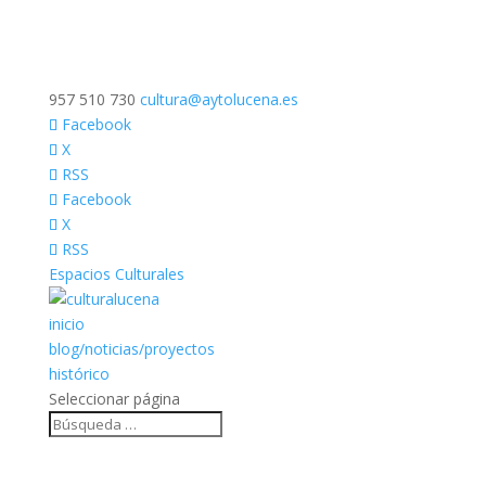
957 510 730
cultura@aytolucena.es
Facebook
X
RSS
Facebook
X
RSS
Espacios Culturales
inicio
blog/noticias/proyectos
histórico
Seleccionar página