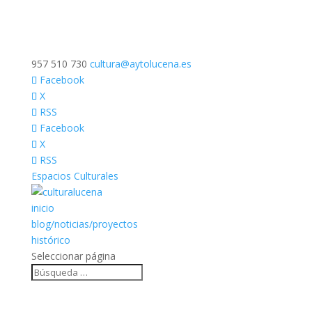
957 510 730
cultura@aytolucena.es
Facebook
X
RSS
Facebook
X
RSS
Espacios Culturales
inicio
blog/noticias/proyectos
histórico
Seleccionar página