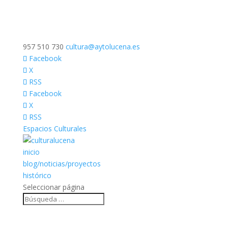
957 510 730
cultura@aytolucena.es
Facebook
X
RSS
Facebook
X
RSS
Espacios Culturales
inicio
blog/noticias/proyectos
histórico
Seleccionar página