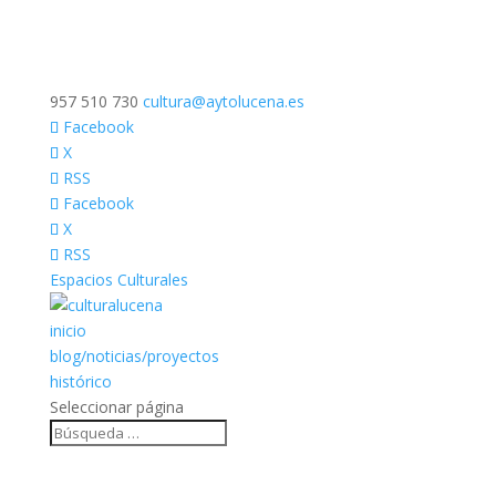
957 510 730
cultura@aytolucena.es
Facebook
X
RSS
Facebook
X
RSS
Espacios Culturales
inicio
blog/noticias/proyectos
histórico
Seleccionar página