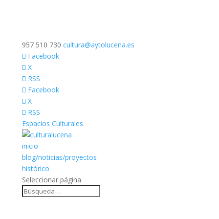
957 510 730
cultura@aytolucena.es
Facebook
X
RSS
Facebook
X
RSS
Espacios Culturales
inicio
blog/noticias/proyectos
histórico
Seleccionar página