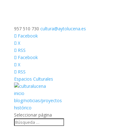
957 510 730
cultura@aytolucena.es
Facebook
X
RSS
Facebook
X
RSS
Espacios Culturales
inicio
blog/noticias/proyectos
histórico
Seleccionar página