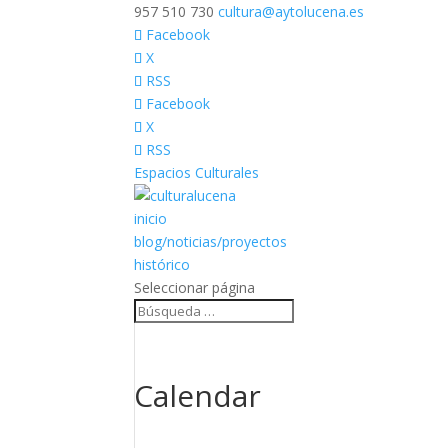
957 510 730
cultura@aytolucena.es
Facebook
X
RSS
Facebook
X
RSS
Espacios Culturales
inicio
blog/noticias/proyectos
histórico
Seleccionar página
Calendar