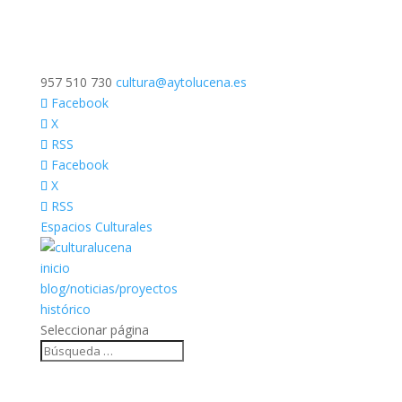
957 510 730
cultura@aytolucena.es
Facebook
X
RSS
Facebook
X
RSS
Espacios Culturales
inicio
blog/noticias/proyectos
histórico
Seleccionar página