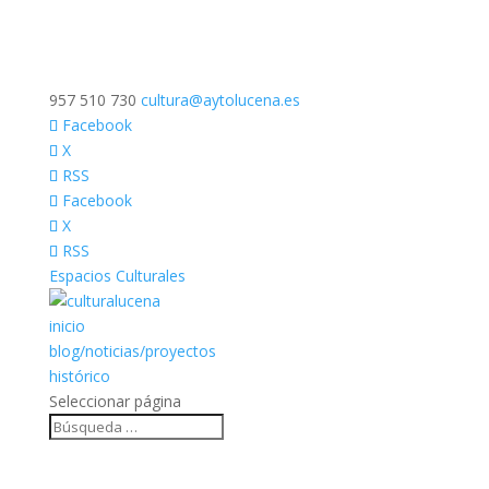
957 510 730
cultura@aytolucena.es
Facebook
X
RSS
Facebook
X
RSS
Espacios Culturales
inicio
blog/noticias/proyectos
histórico
Seleccionar página