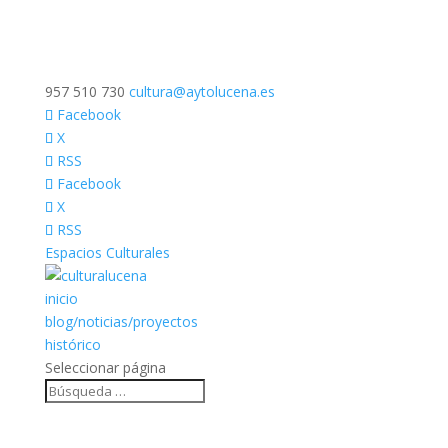
957 510 730
cultura@aytolucena.es
Facebook
X
RSS
Facebook
X
RSS
Espacios Culturales
inicio
blog/noticias/proyectos
histórico
Seleccionar página